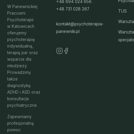
Psychia
+48 694 024 656
W Panewnickiej
+48 731 028 267
TUS
Pracowni
Psychoterapii
Warszta
kontakt@psychoterapia-
w Katowicach
panewniki.pl
Warszta
oferujemy
psychoterapię
specjali
indywidualną,
terapię par oraz
wsparcie dla
młodzieży.
Prowadzimy
także
diagnostykę
ADHD i ASD oraz
konsultacje
psychiatryczne.
Zapewniamy
profesjonalną
pomoc