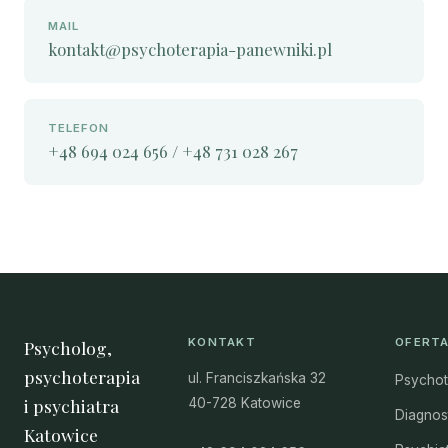
MAIL
kontakt@psychoterapia-panewniki.pl
TELEFON
+48 694 024 656
/
+48 731 028 267
KONTAKT
OFERT
Psycholog,
psychoterapia
ul. Franciszkańska 32
Psychot
i psychiatra
40-728 Katowice
Diagnos
Katowice