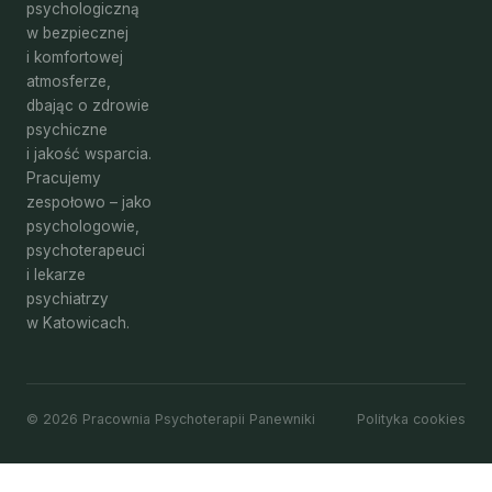
psychologiczną
w bezpiecznej
i komfortowej
atmosferze,
dbając o zdrowie
psychiczne
i jakość wsparcia.
Pracujemy
zespołowo – jako
psychologowie,
psychoterapeuci
i lekarze
psychiatrzy
w Katowicach.
© 2026 Pracownia Psychoterapii Panewniki
Polityka cookies