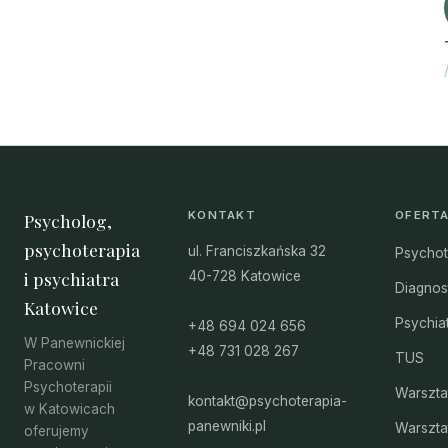
KONTAKT
OFERT
Psycholog,
psychoterapia
ul. Franciszkańska 32
Psychot
i psychiatra
40-728 Katowice
Diagnos
Katowice
Psychia
+48 694 024 656
W Panewnickiej
+48 731 028 267
TUS
Pracowni
Psychoterapii
Warszta
kontakt@psychoterapia-
w Katowicach
panewniki.pl
Warszta
oferujemy