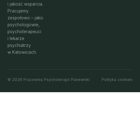
i jakość wsparcia.
Pracujemy
zespołowo – jako
psychologowie,
psychoterapeuci
i lekarze
psychiatrzy
w Katowicach.
© 2026 Pracownia Psychoterapii Panewniki
Polityka cookies