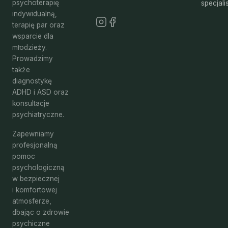
psychoterapię
specjali
indywidualną,
terapię par oraz
wsparcie dla
młodzieży.
Prowadzimy
także
diagnostykę
ADHD i ASD oraz
konsultacje
psychiatryczne.
Zapewniamy
profesjonalną
pomoc
psychologiczną
w bezpiecznej
i komfortowej
atmosferze,
dbając o zdrowie
psychiczne