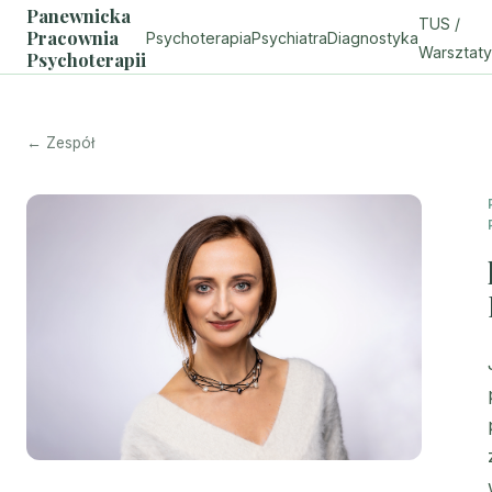
Panewnicka
TUS /
Pracownia
Psychoterapia
Psychiatra
Diagnostyka
Warsztaty
Psychoterapii
← Zespół