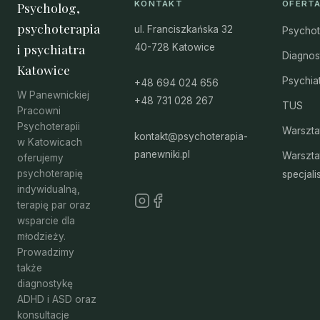
KONTAKT
OFERT
Psycholog,
psychoterapia
ul. Franciszkańska 32
Psychot
i psychiatra
40-728 Katowice
Diagnos
Katowice
Psychia
+48 694 024 656
W Panewnickiej
+48 731 028 267
TUS
Pracowni
Psychoterapii
Warszta
kontakt@psychoterapia-
w Katowicach
panewniki.pl
Warszta
oferujemy
psychoterapię
specjali
indywidualną,
terapię par oraz
wsparcie dla
młodzieży.
Prowadzimy
także
diagnostykę
ADHD i ASD oraz
konsultacje