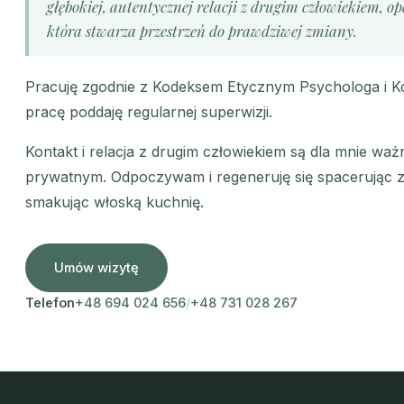
głębokiej, autentycznej relacji z drugim człowiekiem, o
która stwarza przestrzeń do prawdziwej zmiany.
Pracuję zgodnie z Kodeksem Etycznym Psychologa i K
pracę poddaję regularnej superwizji.
Kontakt i relacja z drugim człowiekiem są dla mnie ważn
prywatnym. Odpoczywam i regeneruję się spacerując 
smakując włoską kuchnię.
Umów wizytę
Telefon
+48 694 024 656
/
+48 731 028 267